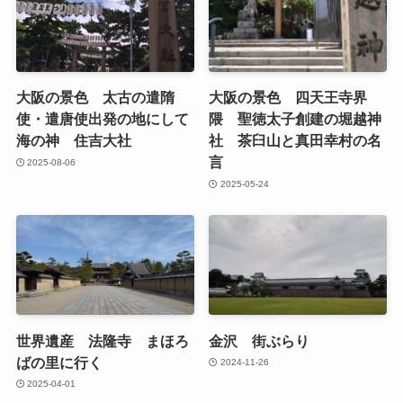
大阪の景色 太古の遣隋
大阪の景色 四天王寺界
使・遣唐使出発の地にして
隈 聖徳太子創建の堀越神
海の神 住吉大社
社 茶臼山と真田幸村の名
言
2025-08-06
2025-05-24
世界遺産 法隆寺 まほろ
金沢 街ぶらり
ばの里に行く
2024-11-26
2025-04-01