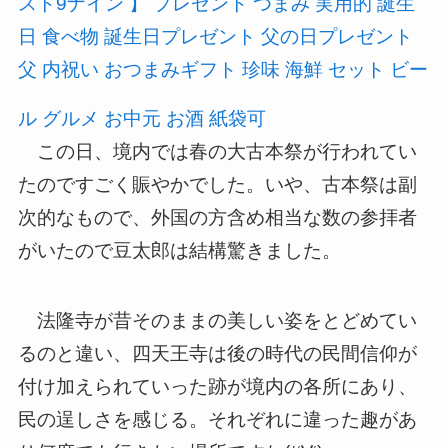
スト9ナイン 】 プレゼント つまみ 実用的 誕生
日 食べ物 誕生日プレゼント 父の日プレゼント
父 内祝い おつまみギフト 珍味 海鮮 セット ビー
ル グルメ お中元 お酒 紙袋可
この日、境内では春の大古本祭が行われてい
たのですごく賑やかでした。いや、古本祭は副
次的なもので、外国の方含め相当な数の参拝者
がいたので豆太郎は結構驚きました。
法隆寺が昔そのままの美しい姿をとどめてい
るのと違い、四天王寺は後の時代の民間信仰が
付け加えられていった跡が境内の各所にあり、
民の逞しさを感じる。それぞれに違った趣があ