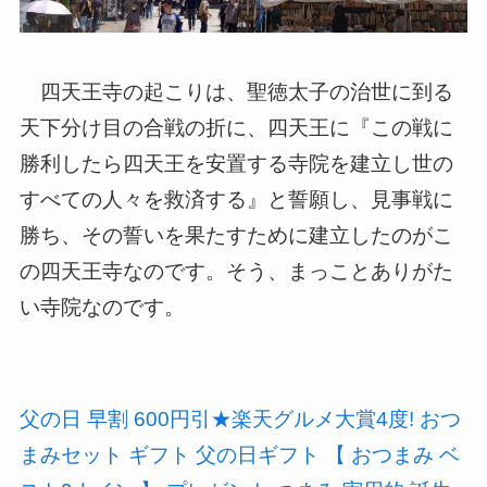
四天王寺の起こりは、聖徳太子の治世に到る
天下分け目の合戦の折に、四天王に『この戦に
勝利したら四天王を安置する寺院を建立し世の
すべての人々を救済する』と誓願し、見事戦に
勝ち、その誓いを果たすために建立したのがこ
の四天王寺なのです。そう、まっことありがた
い寺院なのです。
父の日 早割 600円引★楽天グルメ大賞4度! おつ
まみセット ギフト 父の日ギフト 【 おつまみ ベ