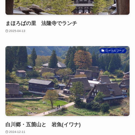
まほろばの里 法隆寺でランチ
2025-04-13
ローカルフード
白川郷・五箇山と 岩魚(イワナ)
2024-12-11